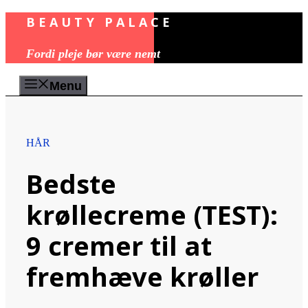
BEAUTY PALACE
Hop
til
Fordi pleje bør være nemt
indhold
Menu
HÅR
Bedste
krøllecreme (TEST):
9 cremer til at
fremhæve krøller