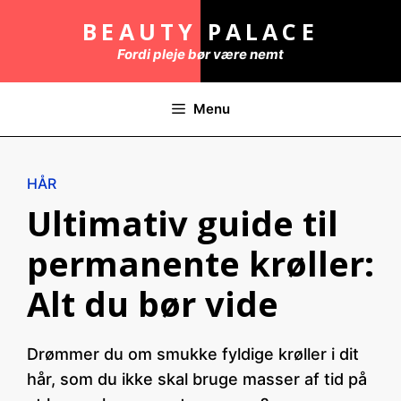
Hop
BEAUTY PALACE
til
Fordi pleje bør være nemt
indhold
Menu
HÅR
Ultimativ guide til
permanente krøller:
Alt du bør vide
Drømmer du om smukke fyldige krøller i dit
hår, som du ikke skal bruge masser af tid på