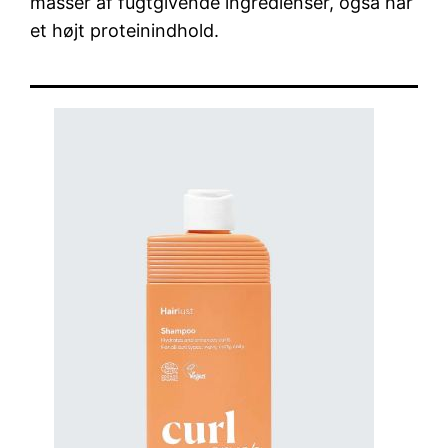
masser af fugtgivende ingredienser, også har
et højt proteinindhold.