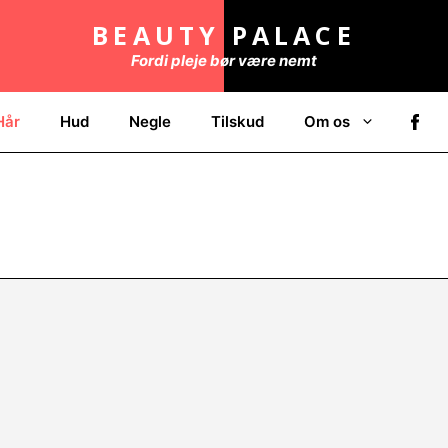
BEAUTY PALACE
Fordi pleje bør være nemt
Hår
Hud
Negle
Tilskud
Om os