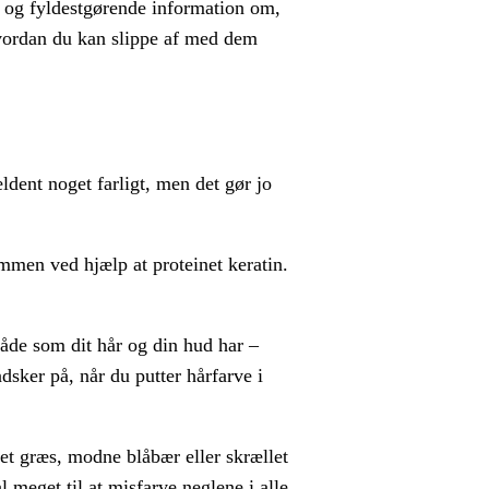
od og fyldestgørende information om,
vordan du kan slippe af med dem
ldent noget farligt, men det gør jo
ammen ved hjælp at proteinet keratin.
åde som dit hår og din hud har –
dsker på, når du putter hårfarve i
et græs, modne blåbær eller skrællet
l meget til at misfarve neglene i alle