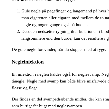
Gule negle på pegefinger og langemand på hver h
man cigaretten eller cigaren med mellem de to næv
negle og nogen gange også på huden.
Desuden nedsætter rygning iltcirkulationen i blod
langsommere end den burde, kan det resultere i g
De gule negle forsvinder, når du stopper med at ryge.
Negleinfektion
En infektion i neglen kaldes også for neglesvamp. Ne
tånegle. Negle med svamp kan både blive misfarvede o
flosse og flage.
Der findes en del svampedræbende midler, der kan sm
som hurtigt får bugt med neglesvampen.