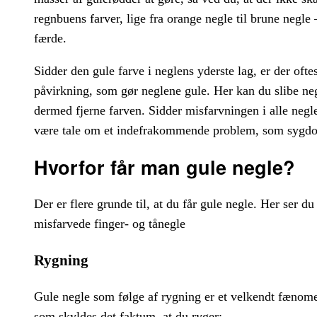
regnbuens farver, lige fra orange negle til brune negle
færde.
Sidder den gule farve i neglens yderste lag, er der of
påvirkning, som gør neglene gule. Her kan du slibe neg
dermed fjerne farven. Sidder misfarvningen i alle neglen
være tale om et indefrakommende problem, som sygdom e
Hvorfor får man gule negle?
Der er flere grunde til, at du får gule negle. Her ser du
misfarvede finger- og tånegle
Rygning
Gule negle som følge af rygning er et velkendt fænome
som skyldes det faktum, at du ryger: