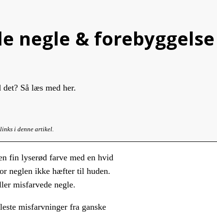
le negle & forebyggelse
d det? Så læs med her.
inks i denne artikel.
en fin lyserød farve med en hvid
r neglen ikke hæfter til huden.
ller misfarvede negle.
leste misfarvninger fra ganske