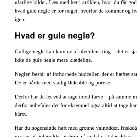
ufarlige kilder. Læs med her i artiklen, hvor du får g
hvad gule negle er for noget, hvorfor de kommer og h
igen.
Hvad er gule negle?
Gullige negle kan komme af alverdens ting – det er sjæ
ikke de gule negle mere klædelige.
Neglen består af forhornede hudceller, der er hæftet s
De er hårde med stadig fleksible og porøse.
Derfor har de let ved at tage imod farve – på samme m
derfor anbefales det for eksempel også altid at tage han
håret.
Har du nogensinde haft med grønne valnødder, friskslå
masser af gulerødder at gøre, så ved du, at der ikke ska