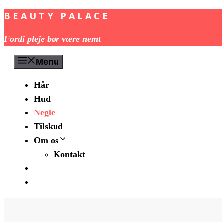
BEAUTY PALACE
Hop
til
Fordi pleje bør være nemt
indhold
Menu
Hår
Hud
Negle
Tilskud
Om os
Kontakt