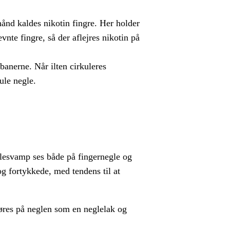
ånd kaldes nikotin fingre. Her holder
nte fingre, så der aflejres nikotin på
banerne. Når ilten cirkuleres
ule negle.
glesvamp ses både på fingernegle og
g fortykkede, med tendens til at
øres på neglen som en neglelak og