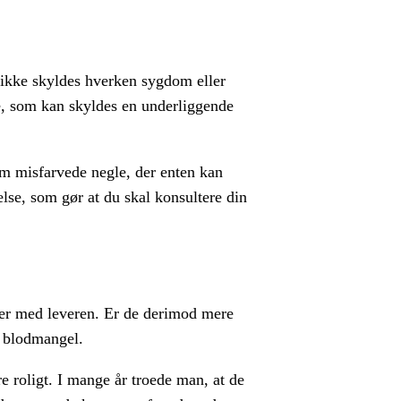
t ikke skyldes hverken sygdom eller
le, som kan skyldes en underliggende
om misfarvede negle, der enten kan
delse, som gør at du skal konsultere din
mer med leveren. Er de derimod mere
a blodmangel.
e roligt. I mange år troede man, at de