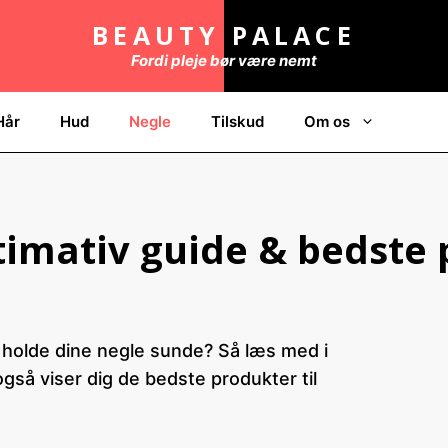
BEAUTY PALACE
Fordi pleje bør være nemt
Hår
Hud
Negle
Tilskud
Om os
timativ guide & bedste 
al holde dine negle sunde? Så læs med i
også viser dig de bedste produkter til