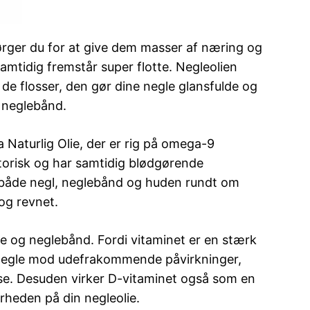
sørger du for at give dem masser af næring og
samtidig fremstår super flotte. Negleolien
 de flosser, den gør dine negle glansfulde og
e neglebånd.
 Naturlig Olie, der er rig på omega-9
atorisk og har samtidig blødgørende
både negl, neglebånd og huden rundt om
og revnet.
e og neglebånd. Fordi vitaminet er en stærk
e negle mod udefrakommende påvirkninger,
se. Desuden virker D-vitaminet også som en
arheden på din negleolie.