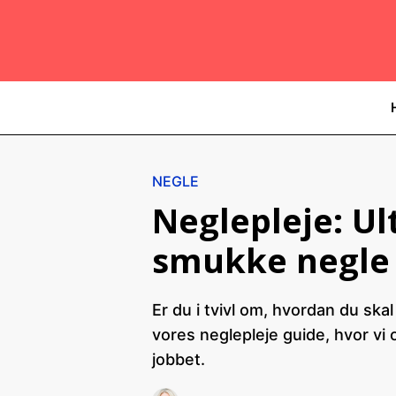
Hop
til
indhold
NEGLE
Neglepleje: Ul
smukke negle
Er du i tvivl om, hvordan du sk
vores neglepleje guide, hvor vi 
jobbet.