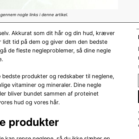
 gennem nogle links i denne artikel.
selv. Akkurat som dit hår og din hud, kræver
er lidt tid på dem og giver dem den bedste
gå de fleste negleproblemer, så dine negle
e.
 bedste produkter og redskaber til neglene,
ige vitaminer og mineraler. Dine negle
der bliver bundet sammen af proteinet
vores hud og vores hår.
je produkter
le kan rense neglene, så du ikke slæber en