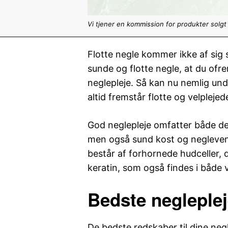
Vi tjener en kommission for produkter solgt
Flotte negle kommer ikke af sig 
sunde og flotte negle, at du ofr
neglepleje. Så kan nu nemlig und
altid fremstår flotte og velplejed
God neglepleje omfatter både de
men også sund kost og neglevenl
består af forhornede hudceller, 
keratin, som også findes i både 
Bedste negleple
De bedste redskaber til dine neg