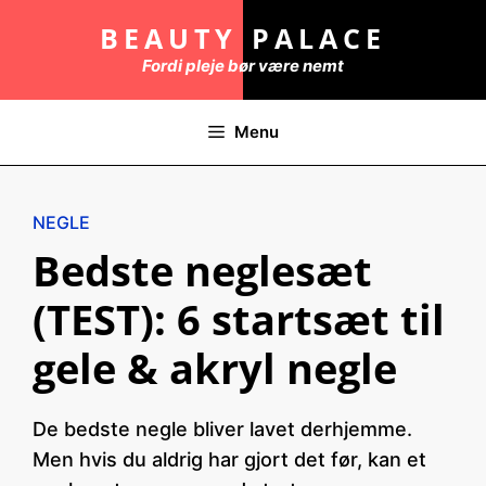
Hop
BEAUTY PALACE
til
Fordi pleje bør være nemt
indhold
Menu
NEGLE
Bedste neglesæt
(TEST): 6 startsæt til
gele & akryl negle
De bedste negle bliver lavet derhjemme.
Men hvis du aldrig har gjort det før, kan et